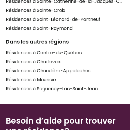
Résidences à Sainte-Catherine-de-la-Jacques-Cartier
pour les familles.
Résidences à Sainte-Croix
Les
proches aidants
qui accompagnent un parent
Résidences à Saint-Léonard-de-Portneuf
vieillissant portent souvent seuls le poids de ces
Résidences à Saint-Raymond
décisions. Comprendre les différences entre les
types d'établissements, évaluer les niveaux de
Dans les autres régions
soins, comparer les services offerts dans les
résidences pour aînés de Portneuf
— tout cela
Résidences à Centre-du-Québec
demande du temps et des connaissances que peu
Résidences à Charlevoix
de familles possèdent naturellement. Être bien
Résidences à Chaudière-Appalaches
guidé dans ce processus peut faire une réelle
différence, tant pour la qualité de vie de votre
Résidences à Mauricie
proche que pour votre propre tranquillité d'esprit.
Résidences à Saguenay–Lac-Saint-Jean
Besoin d’aide pour trouver