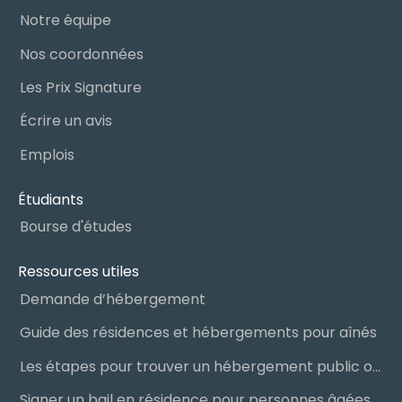
alléger les coûts liés à l’hébergement en résidence
Notre équipe
pour personnes âgées. Le
crédit d’impôt pour le
Nos coordonnées
maintien à domicile
permet de réduire les
dépenses associées aux services, tandis que le
Les Prix Signature
calendrier de versement de la pension de vieillesse
Écrire un avis
facilite la planification budgétaire des personnes
âgées et de leurs proches.
Emplois
Étudiants
Bourse d'études
Ressources utiles
Demande d’hébergement
Guide des résidences et hébergements pour aînés
Les étapes pour trouver un hébergement public ou privé
Signer un bail en résidence pour personnes âgées (RPA) : ce qu’il faut savoir