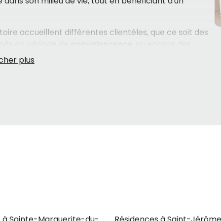
dans son milieu de vie, tout en bénéficiant d'un
oire accueillent différentes clientèles, que ce soit des
aînés en période de
convalescence
, ou encore des
ognitives
. Les services offerts touchent autant le
, l'entretien de la literie et des vêtements — que le volet
istration des médicaments
, l'
aide au bain
, l'aide à
s proposent également des espaces de vie agréables :
irs, pour que chaque résident s'y sente chez lui. Le
 est un atout précieux pour les familles de la région.
 importante, souvent prise dans un moment de vie
aidants
. Que vous cherchiez pour un parent qui vit seul
oins évoluent rapidement, il peut être difficile de
gement connaissent bien les ressources du territoire
s guider personnellement — gratuitement — vers les
 à Sainte-Marguerite-du-Lac-Masson
Résidences à Saint-Jérôm