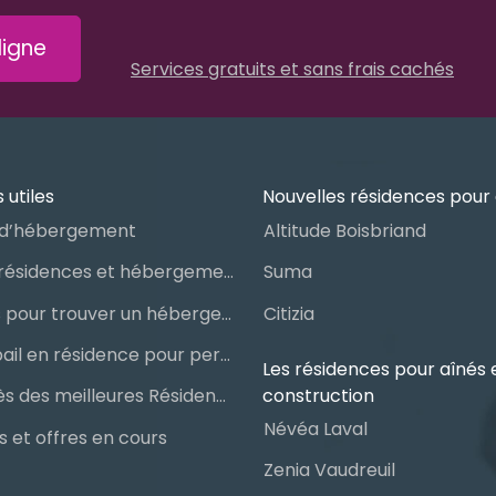
igne
Services gratuits et sans frais cachés
 utiles
Nouvelles résidences pour 
d’hébergement
Altitude Boisbriand
Guide des résidences et hébergements pour aînés
Suma
Les étapes pour trouver un hébergement public ou privé
Citizia
Signer un bail en résidence pour personnes âgées (RPA) : ce qu’il faut savoir
Les résidences pour aînés 
construction
Le palmarès des meilleures Résidences Privées pour Aînés (RPA)
Névéa Laval
 et offres en cours
Zenia Vaudreuil