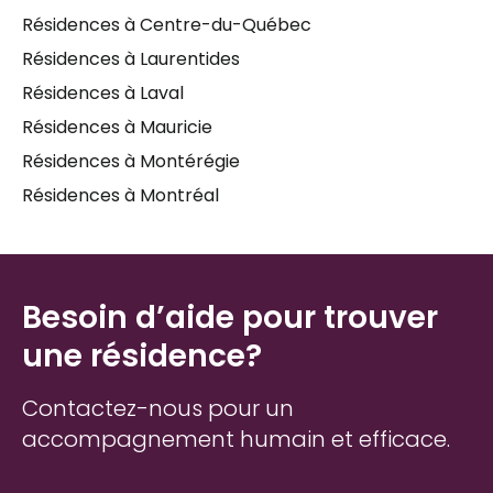
Résidences à Centre-du-Québec
depuis des années ne sont pas les mêmes que ceux
de quelqu'un qui sort d'un séjour à l'hôpital. C'est
Résidences à Laurentides
pourquoi prendre le temps de bien évaluer les
Résidences à Laval
options disponibles à
Sainte-Julienne
— et de
Résidences à Mauricie
poser les bonnes questions — peut faire une grande
différence dans le bien-être futur de votre proche.
Résidences à Montérégie
Un accompagnement personnalisé, offert
Résidences à Montréal
gratuitement par un spécialiste en
hébergement
pour aînés
, peut simplifier considérablement cette
démarche.
Besoin d’aide pour trouver
une résidence?
Contactez-nous pour un
accompagnement humain et efficace.