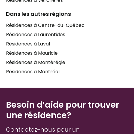
Résidences à Verchères
sécurité :
barres d'appui dans les corridors
,
Dans les autres régions
système de sécurité
,
cour extérieure
et
balançoires à l'extérieur
pour profiter des belles
Résidences à Centre-du-Québec
journées. Les résidences de
Lavaltrie
fonctionnent
Résidences à Laurentides
principalement en
français
, ce qui facilite
grandement la communication et le sentiment
Résidences à Laval
d'appartenance des résidents. Trouver le bon foyer
Résidences à Mauricie
pour un proche est une démarche qui mérite d'être
Résidences à Montérégie
bien accompagnée — et avoir quelqu'un à ses côtés
pour comparer les options fait toute la différence.
Résidences à Montréal
Besoin d’aide pour trouver
une résidence?
Contactez-nous pour un