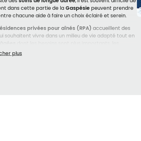
site des
soins de longue durée
, il est souvent difficile de
t dans cette partie de la
Gaspésie
peuvent prendre
ntre chacune aide à faire un choix éclairé et serein.
résidences privées pour aînés (RPA)
accueillent des
ouhaitent vivre dans un milieu de vie adapté tout en
 âgées
dont les besoins sont plus importants, les
ent plus soutenu, tandis que les
centres
LD)
sont destinés aux personnes en perte d'autonomie
e type de
résidence pour personnes âgées
répond à
 évident, de l'extérieur, de savoir lequel correspond
s font face à de nombreuses questions : les services
s? Le milieu de vie correspond-il aux habitudes et à la
mplacement en
Gaspésie
facilite les visites de la famille?
 à ses côtés pour y répondre honnêtement fait toute la