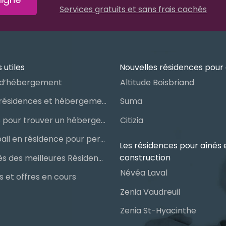
Services gratuits et sans frais cachés
 utiles
Nouvelles résidences pour 
d’hébergement
Altitude Boisbriand
Guide des résidences et hébergements pour aînés
Suma
Les étapes pour trouver un hébergement public ou privé
Citizia
Signer un bail en résidence pour personnes âgées (RPA) : ce qu’il faut savoir
Les résidences pour aînés 
construction
Le palmarès des meilleures Résidences Privées pour Aînés (RPA)
Névéa Laval
 et offres en cours
Zenia Vaudreuil
Zenia St-Hyacinthe