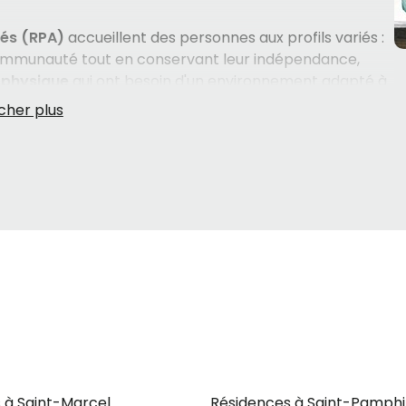
nés (RPA)
accueillent des personnes aux profils variés :
communauté tout en conservant leur indépendance,
 physique
qui ont besoin d'un environnement adapté à
ces couvrent les aspects essentiels du quotidien,
ien des vêtements et de la literie
, ainsi que des
et le bien-être. Du côté des
soins de santé
, les
e l'
administration et la distribution des
et l'
aide à l'alimentation
— autant de soutiens
 dignité et sécurité.
un milieu comme
Sainte-Perpétue
, c'est aussi opter
entiment d'appartenance à une communauté reste fort.
ce qui est rassurant pour les familles et les résidents qui
 proches aidants et que vous vous sentez dépassés par la
 à fait normal de vouloir être guidé — cette étape de
lisé.
 à Saint-Marcel
Résidences à Saint-Pamphi