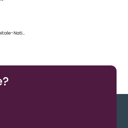
itale-Nationale
e?