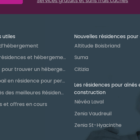
Services gratuits et sans frais cachés
 utiles
Nouvelles résidences pour 
d’hébergement
Altitude Boisbriand
Guide des résidences et hébergements pour aînés
Suma
Les étapes pour trouver un hébergement public ou privé
Citizia
Signer un bail en résidence pour personnes âgées (RPA) : ce qu’il faut savoir
Les résidences pour aînés 
construction
Le palmarès des meilleures Résidences Privées pour Aînés (RPA)
Névéa Laval
 et offres en cours
Zenia Vaudreuil
Zenia St-Hyacinthe