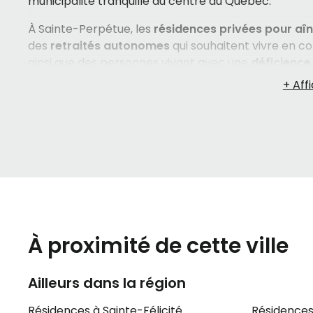
municipalité tranquille du centre du Québec.
À Sainte-Perpétue, les
résidences privées pour aî
des
retraités autonomes
qui souhaitent vivre en 
ainsi que des personnes vivant avec une
déficience
leurs besoins. Les services offerts dans ces résiden
notamment les
repas
, l'
entretien ménager
, l'
entret
activités de loisirs
pour favoriser les liens sociaux 
résidences de la zone proposent des services tels qu
médicaments
, l'
aide au bain
, l'
aide à l'habillement
concrets qui permettent à vos proches de vivre avec
Choisir une
résidence pour personnes âgées
dans 
pour un environnement à échelle humaine, où le s
Les services sont offerts entièrement en
français
, 
À proximité de cette ville
tiennent à cette dimension culturelle. Si vous êtes
complexité de cette recherche, sachez qu'il est tout
vie mérite un accompagnement attentif et personna
Ailleurs dans la région
Résidences à Sainte-Félicité
Résidences