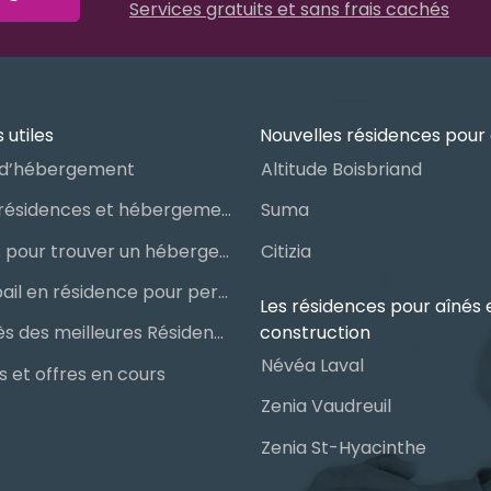
Services gratuits et sans frais cachés
 utiles
Nouvelles résidences pour 
d’hébergement
Altitude Boisbriand
Guide des résidences et hébergements pour aînés
Suma
Les étapes pour trouver un hébergement public ou privé
Citizia
Signer un bail en résidence pour personnes âgées (RPA) : ce qu’il faut savoir
Les résidences pour aînés 
construction
Le palmarès des meilleures Résidences Privées pour Aînés (RPA)
Névéa Laval
 et offres en cours
Zenia Vaudreuil
Zenia St-Hyacinthe