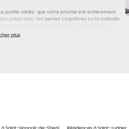
x profils variés : que votre proche soit entièrement
 aux prises avec des
pertes cognitives ou la maladie
mité. Les résidences de ce secteur proposent un
ent de services du quotidien comme les
repas
,
e la literie, ainsi que des
loisirs
pour maintenir une vie
etrouve notamment l'
aide à l'habillement
, les
soins
ments
— autant d'éléments qui font toute la différence
nt un suivi rigoureux.
n importante, souvent prise dans des moments de
les questions poser, comment comparer les résidences
it avec soin. Nos spécialistes en hébergement
 démarche, de façon personnalisée et sans pression,
ux besoins et aux habitudes de vie de votre proche.
 à Saint-Honoré-de-Shenley
Résidences à Saint-Ludger