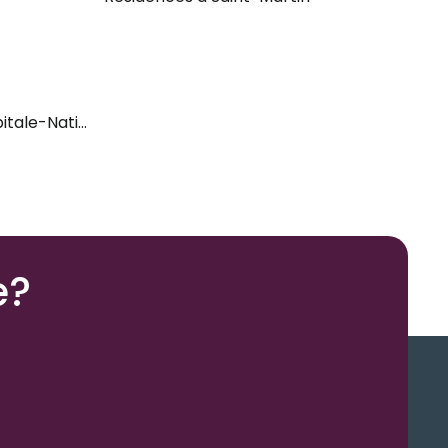
itale-Nationale
e?