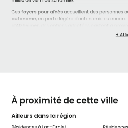
milieu de vie ni de sa famille.
Ces
foyers pour aînés
accueillent des personnes au
autonome
, en perte légère d'autonomie ou encore
d'Alzheimer
, des options adaptées existent à proxi
environnement sécurisant où les résidents bénéfici
l'
entretien ménager
, l'
entretien des vêtements
et d
sociale active. Sur le plan des
soins de santé
, on r
d'hygiène
, l'
aide au bain
et la
gestion des médica
pour les familles et les
proches aidants
qui souhaite
Choisir un
hébergement pour aîné
est une décisio
stress ou d'incertitude. Savoir quoi regarder, quel
entre elles… c'est un processus qui mérite d'être fa
accompagnent gratuitement les familles dans cette
À proximité de cette ville
pour trouver la résidence qui correspond vraiment a
Ailleurs dans la région
Résidences à Lac-Drolet
Résidences