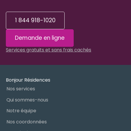
se sentir dépassé. Nos spécialistes en
hébergement connaissent bien les ressources
disponibles à
East Broughton
et dans toute la
1 844 918-1020
région de
Chaudière-Appalaches
. Ils peuvent vous
aider à y voir clair, gratuitement et sans pression,
Demande en ligne
en tenant compte de la situation unique de votre
proche.
Services gratuits et sans frais cachés
Bonjour Résidences
Nos services
Qui sommes-nous
Notre équipe
Nos coordonnées