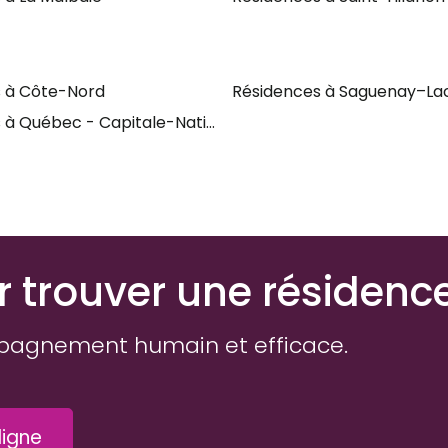
 à Côte-Nord
Résidences à Saguenay–La
 à Québec - Capitale-Nationale
r trouver une résidenc
pagnement humain et efficace.
igne