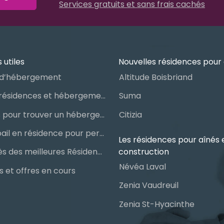
Services gratuits et sans frais cachés
 utiles
Nouvelles résidences pour 
d’hébergement
Altitude Boisbriand
Guide des résidences et hébergements pour aînés
Suma
Les étapes pour trouver un hébergement public ou privé
Citizia
Signer un bail en résidence pour personnes âgées (RPA) : ce qu’il faut savoir
Les résidences pour aînés 
construction
Le palmarès des meilleures Résidences Privées pour Aînés (RPA)
Névéa Laval
 et offres en cours
Zenia Vaudreuil
Zenia St-Hyacinthe