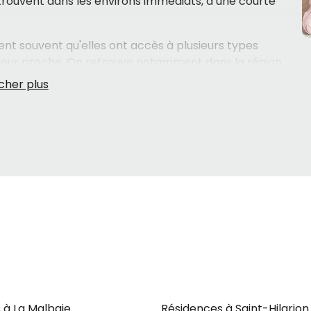
trouvent dans les environs immédiats, à une courte
nt souvent qu'elles ont accès à plusieurs types
 leur proche. On retrouve notamment dans la région
ent un milieu de vie adapté avec différents niveaux de
urces intermédiaires (RI)
et les
centres
LD)
pour les personnes nécessitant un soutien plus
ver celle qui correspond vraiment à la situation de votre
vent beaucoup de questions.
ne pas traverser cette démarche seul. Un spécialiste
ntiel de
Charlevoix
, peut évaluer les besoins de votre
 mieux adaptés — le tout sans frais pour les familles.
cher mérite qu'on s'y attarde avec soin et avec les
 à La Malbaie
Résidences à Saint-Hilarion