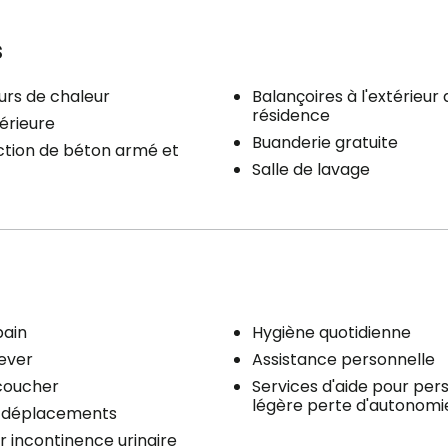
s
rs de chaleur
Balançoires à l'extérieur 
résidence
érieure
Buanderie gratuite
ction de béton armé et
Salle de lavage
bain
Hygiène quotidienne
lever
Assistance personnelle
coucher
Services d'aide pour per
légère perte d'autonomi
x déplacements
r incontinence urinaire