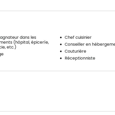
gnateur dans les
Chef cuisinier
ents (hôpital, épiceríe,
Conseiller en hébergem
e, etc.)
Couturière
ge
Réceptionniste