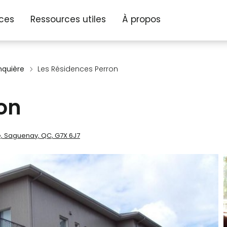
ices
Ressources utiles
À propos
nquière
Les Résidences Perron
on
, Saguenay, QC, G7X 6J7