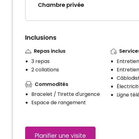
Chambre privée
Inclusions
Repas inclus
Services
3 repas
Entretie
2 collations
Entretien
Câblodist
Commodités
Électrici
Bracelet / Tirette d'urgence
Ligne té
Espace de rangement
Planifier une visite