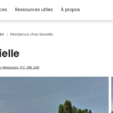
ices
Ressources utiles
À propos
ini
Résidence chez Murielle
elle
-Mistassini, QC, G8L 2A5