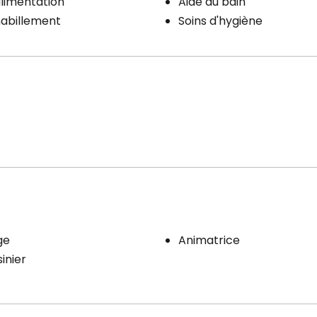
'alimentation
Aide au bain
'habillement
Soins d'hygiène
ge
Animatrice
inier