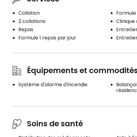
Collation
Formule 
2 collations
Clinique
Repas
Entretien
Formule 1 repas par jour
Entreti
Équipements et commodité
Système d'alarme d'incendie
Balançoir
résiden
Soins de santé