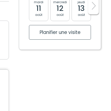
mardi
mercredi
jeudi
vendredi
11
12
13
14
août
août
août
août
Planifier une visite