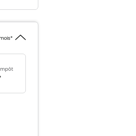
mois*
'impôt
*