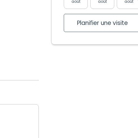
août
août
août
Planifier une visite