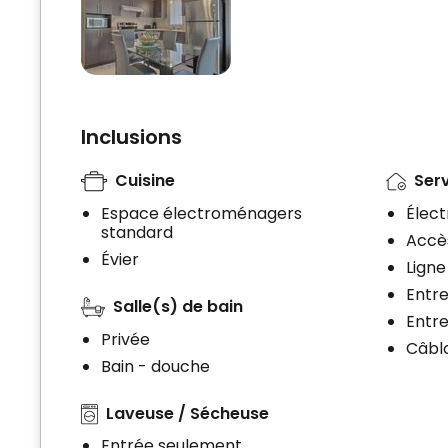
Inclusions
Cuisine
Serv
Espace électroménagers
Élect
standard
Accè
Évier
Ligne
Entr
Salle(s) de bain
Entre
Privée
Câblo
Bain - douche
Laveuse / Sécheuse
Entrée seulement