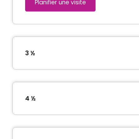
Planifier une visite
3 ½
Type de logement
Superficie
3 ½
485 pieds car
4 ½
*Prix sujet à changement sans préavis et selon dis
Type de logement
Superficie
Photos de l'unité
4 ½
736 pieds car