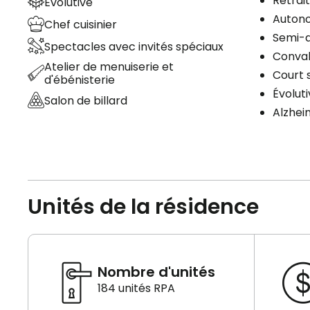
Retrai
Évolutive
Auton
Chef cuisinier
Semi-
Spectacles avec invités spéciaux
Conva
Atelier de menuiserie et
Court 
d'ébénisterie
Évolut
Salon de billard
Alzhei
Unités de la résidence
Nombre d'unités
184 unités RPA