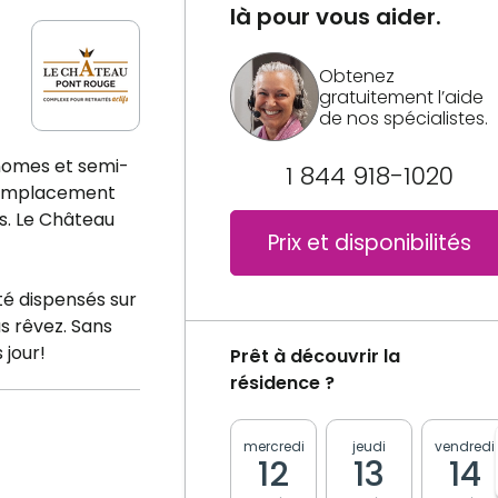
là pour vous aider.
Obtenez
gratuitement l’aide
de nos spécialistes.
onomes et semi-
1 844 918-1020
n emplacement
s. Le Château
Prix et disponibilités
é dispensés sur
s rêvez. Sans
 jour!
Prêt à découvrir la
résidence ?
mercredi
jeudi
vendredi
12
13
14