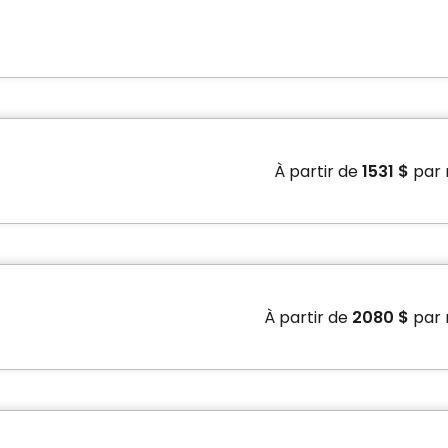
À partir de
1531 $
par 
Prix sans crédit d'impôt
Prix avec crédit d
rés
1775 $ par mois*
1531 $ par mois
À partir de
2080 $
par 
ponibilités.
Prix sans crédit d'impôt
Prix avec crédit d
rés
2409 $ par mois*
2080 $ par moi