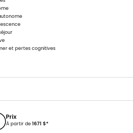
tés
ome
autonome
lescence
séjour
ive
mer et pertes cognitives
Prix
À partir de
1671 $*