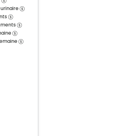
s
 urinaire
nts
caments
maine
 semaine