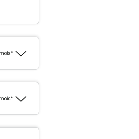
mois*
'impôt
*
mois*
'impôt
s*