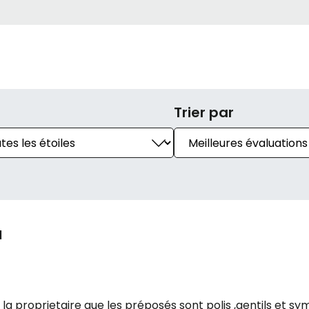
Trier par
l
la proprietaire que les préposés sont polis ,gentils et sy