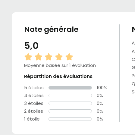
Note générale
5,0
A
A
C
Moyenne basée sur 1 évaluation
G
P
Répartition des évaluations
Q
5 étoiles
100%
S
4 étoiles
0%
3 étoiles
0%
2 étoiles
0%
1 étoile
0%