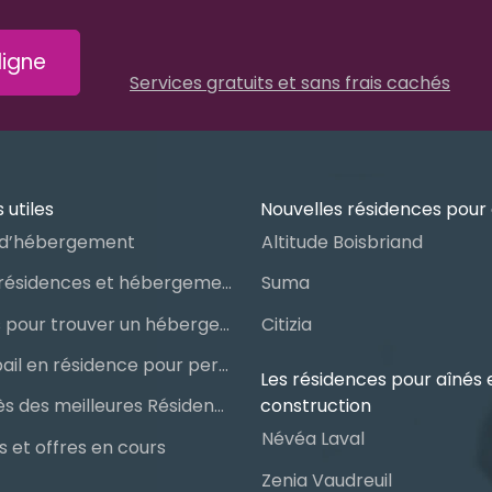
igne
Services gratuits et sans frais cachés
 utiles
Nouvelles résidences pour 
d’hébergement
Altitude Boisbriand
Guide des résidences et hébergements pour aînés
Suma
Les étapes pour trouver un hébergement public ou privé
Citizia
Signer un bail en résidence pour personnes âgées (RPA) : ce qu’il faut savoir
Les résidences pour aînés 
construction
Le palmarès des meilleures Résidences Privées pour Aînés (RPA)
Névéa Laval
 et offres en cours
Zenia Vaudreuil