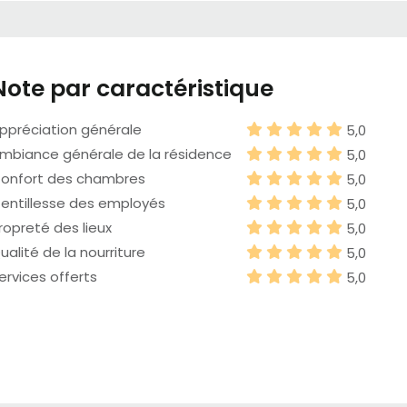
Note par caractéristique
ppréciation générale
5,0
mbiance générale de la résidence
5,0
onfort des chambres
5,0
entillesse des employés
5,0
ropreté des lieux
5,0
ualité de la nourriture
5,0
ervices offerts
5,0