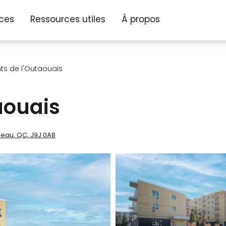
ices
Ressources utiles
À propos
s de l'Outaouais
aouais
neau, QC, J9J 0A8