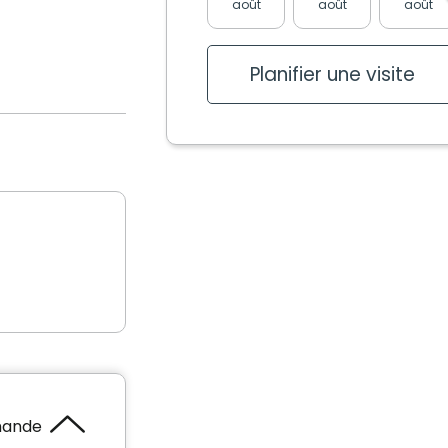
août
août
août
Planifier une visite
mande