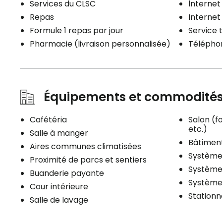
Services du CLSC
lnternet
Repas
Internet 
Formule 1 repas par jour
Service 
Pharmacie (livraison personnalisée)
Télépho
Équipements et commodité
Cafétéria
Salon (fo
etc.)
Salle à manger
Bâtiment
Aires communes climatisées
Système 
Proximité de parcs et sentiers
Système 
Buanderie payante
Système
Cour intérieure
Stationn
Salle de lavage