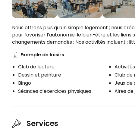
Nous offrons plus qu’un simple logement ; nous créo
pour favoriser l’autonomie, le bien-être et les liens
Inclusions
changements demandés : Nos activités incluent : litté
Cuisine
Sal
Exemple de loisirs
Électroménagers
Bain
Club de lecture
Activité
Cuisinière
Salle
Dessin et peinture
Club de
Réfrigérateur
Lave
Bingo
Jeux de 
Séances d’exercices physiques
Aires de 
Buand
Services
Planifier une visite