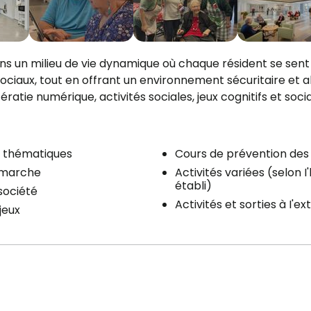
ns un milieu de vie dynamique où chaque résident se sent
 sociaux, tout en offrant un environnement sécuritaire et 
ratie numérique, activités sociales, jeux cognitifs et soci
le(s) de bain
Services inclus à l'uni
Accès Internet
s thématiques
Cours de prévention des
 d'eau (toilette + lavabo)
Stationnement
 marche
Activités variées (selon I
établi)
use / Sécheuse
société
Extérieur
Activités et sorties à I'ex
jeux
erie à l'étage