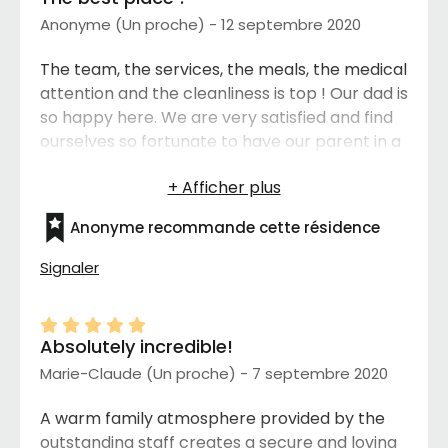
Anonyme (Un proche) - 12 septembre 2020
The team, the services, the meals, the medical
attention and the cleanliness is top ! Our dad is
so happy here. We are very satisfied and find
ourselves so fortunate to have our parent in a
place that gives us peace of Mind. The care
and attention provided on behalf of the team
is amazing. What a wonderful place and I
Anonyme recommande cette résidence
would refer the residence to anyone that
asked without any hesitation. Great job guys
Signaler
you are the best!
Absolutely incredible!
Marie-Claude (Un proche) - 7 septembre 2020
A warm family atmosphere provided by the
outstanding staff creates a secure and loving