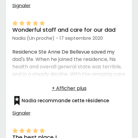
Signaler
Wonderful staff and care for our dad
Nadia (Un proche) - 17 septembre 2020
Residence Ste Anne De Bellevue saved my
dad's life. When he joined the residence, his
health and overall general state was terrible,
and in a steady decline. With the amazing care
and help from the team, he's had been nursed
back to health, is happy, safe and secure. We
are so blessed to have found this incredible
Nadia recommande cette résidence
place. They are now our extended family. We
love you all so much. ❤️
Signaler
The best place !