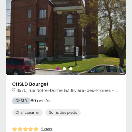
CHSLD Bourget
11570, rue Notre-Dame Est Rivière-des-Prairies - Pointe-aux-Trembles, Montréal, QC
80 unités
CHSLD
Chef cuisinier
Soins des pieds
2 avis