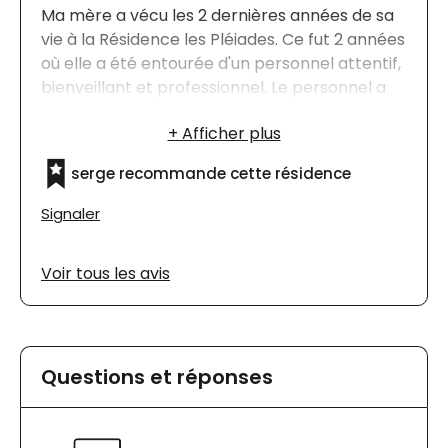
Ma mère a vécu les 2 dernières années de sa
vie à la Résidence les Pléiades. Ce fut 2 années
où elle a été entourée d'un personnel attentif,
bienveillant et professionnel. Le personnel a
toujours agi de façon a ce que ma mère soit
confortable. J'ai toujours eu l'Impression que
l'ensemble du personnel avait pour but le
serge recommande cette résidence
bien-être de ma mère.
Signaler
Voir tous les avis
Questions et réponses