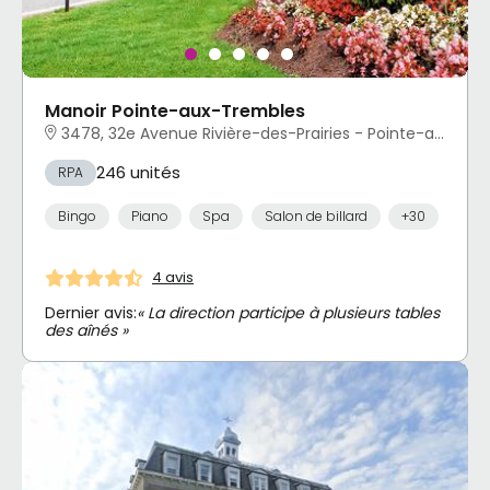
Manoir Pointe-aux-Trembles
3478, 32e Avenue Rivière-des-Prairies - Pointe-aux-Trembles, Montréal, QC
246 unités
RPA
Bingo
Piano
Spa
Salon de billard
+30
4 avis
Dernier avis:
« La direction participe à plusieurs tables
des aînés »