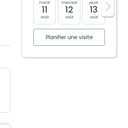
mardi
mercredi
jeudi
vendredi
11
12
13
14
août
août
août
août
Planifier une visite