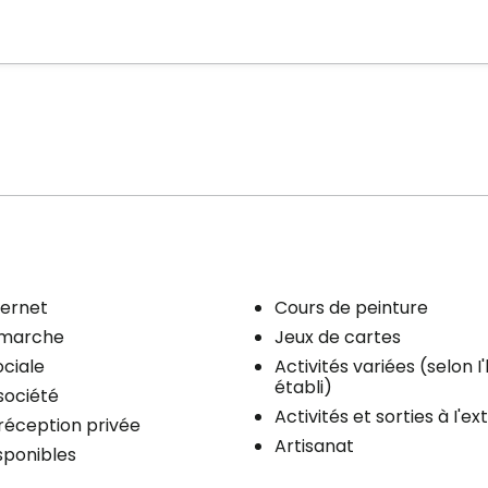
ternet
Cours de peinture
 marche
Jeux de cartes
ciale
Activités variées (selon I
établi)
société
Activités et sorties à I'ex
 réception privée
Artisanat
isponibles