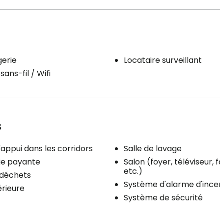
erie
Locataire surveillant
sans-fil / Wifi
s
'appui dans les corridors
Salle de lavage
ie payante
Salon (foyer, téléviseur, f
etc.)
 déchets
Système d'alarme d'ince
érieure
Système de sécurité