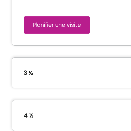
Planifier une visite
3 ½
Type de logement
3 ½
4 ½