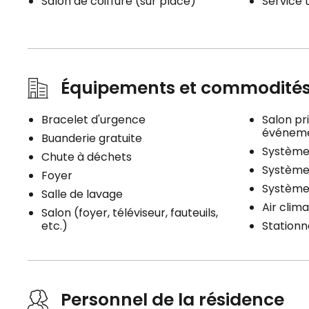
Salon de coiffure (sur place)
Service 
Planifier une visite
Équipements et commodité
Bracelet d'urgence
Salon pr
événeme
Buanderie gratuite
Système 
Chute à déchets
Système 
Foyer
Système
Salle de lavage
Air clima
Salon (foyer, téléviseur, fauteuils,
etc.)
Stationn
Personnel de la résidence