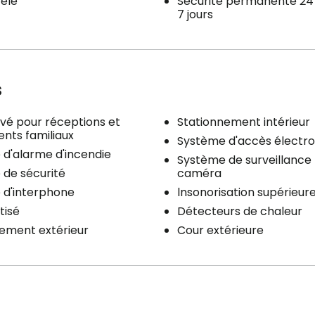
télé
Sécurité permanente 24
7 jours
s
ivé pour réceptions et
Stationnement intérieur
nts familiaux
Système d'accès électro
d'alarme d'incendie
Système de surveillance
de sécurité
caméra
 d'interphone
lnsonorisation supérieur
tisé
Détecteurs de chaleur
ement extérieur
Cour extérieure