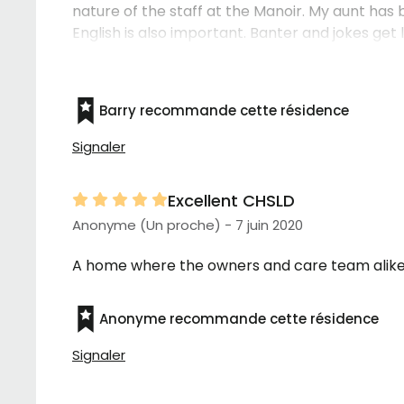
nature of the staff at the Manoir. My aunt has
English is also important. Banter and jokes get l
not there. I really don't know how we'd manage
Barry recommande cette résidence
Signaler
Excellent CHSLD
Anonyme (Un proche) - 7 juin 2020
A home where the owners and care team alike, o
Anonyme recommande cette résidence
Signaler