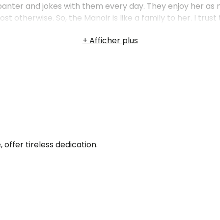
 banter and jokes with them every day. They enjoy her as
ost otherwise. So, the Manoir is like a family to her. I tr
 without them. Bless them all.
ffer tireless dedication.