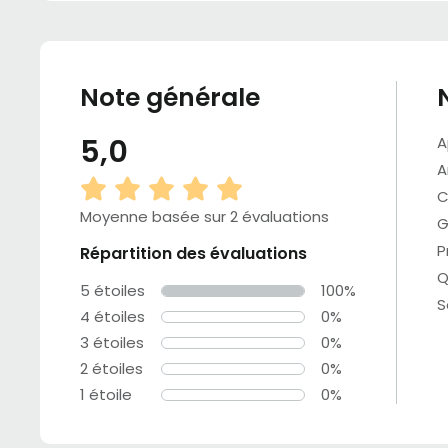
Note générale
5,0
A
A
C
Moyenne basée sur 2 évaluations
G
P
Répartition des évaluations
Q
5 étoiles
100%
S
4 étoiles
0%
3 étoiles
0%
2 étoiles
0%
1 étoile
0%