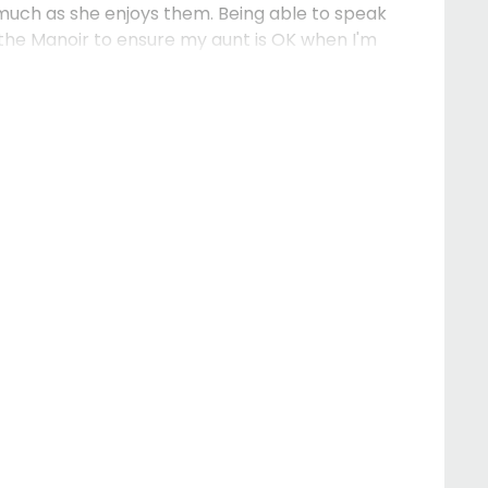
 much as she enjoys them. Being able to speak
ust the Manoir to ensure my aunt is OK when I'm