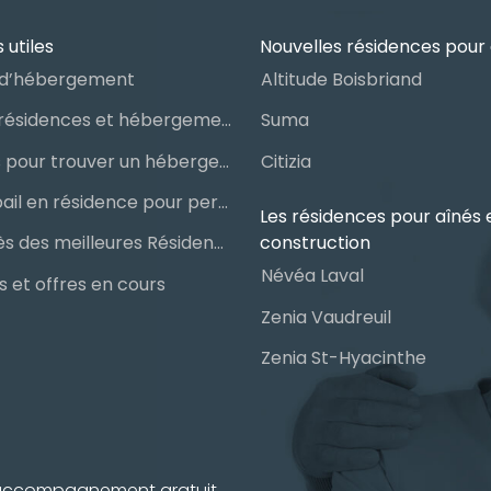
 utiles
Nouvelles résidences pour 
d’hébergement
Altitude Boisbriand
Guide des résidences et hébergements pour aînés
Suma
Les étapes pour trouver un hébergement public ou privé
Citizia
Signer un bail en résidence pour personnes âgées (RPA) : ce qu’il faut savoir
Les résidences pour aînés 
construction
Le palmarès des meilleures Résidences Privées pour Aînés (RPA)
Névéa Laval
 et offres en cours
Zenia Vaudreuil
Zenia St-Hyacinthe
n accompagnement gratuit,