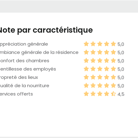
Note par caractéristique
ppréciation générale
5,0
mbiance générale de la résidence
5,0
onfort des chambres
5,0
entillesse des employés
5,0
ropreté des lieux
5,0
ualité de la nourriture
5,0
ervices offerts
4,5