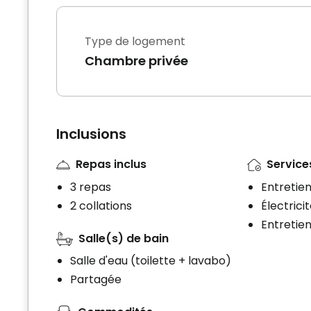
Type de logement
Chambre privée
Inclusions
Repas inclus
Services
3 repas
Entretien
2 collations
Électrici
Entretie
Salle(s) de bain
Salle d'eau (toilette + lavabo)
Partagée