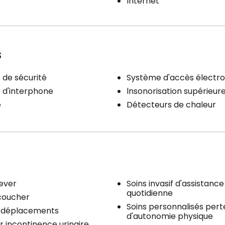
lnternet
s
de sécurité
Système d'accès électro
 d'interphone
lnsonorisation supérieur
e
Détecteurs de chaleur
lever
Soins invasif d'assistance 
quotidienne
coucher
Soins personnalisés pert
x déplacements
d'autonomie physique
r incontinence urinaire