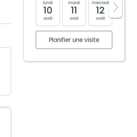
lundi
mardi
mercredi
jeudi
10
11
12
13
août
août
août
août
Planifier une visite