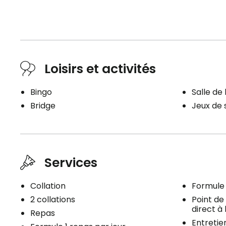
Type de logement
Chambre privée
Loisirs et activités
Inclusions
Bingo
Salle de l
Repas inclus
Salle(s
Bridge
Jeux de 
3 repas
Salle d'e
2 collations
Partagé
Services
Collation
Formule 
2 collations
Point de
Planifier une visite
direct à 
Repas
Entretien