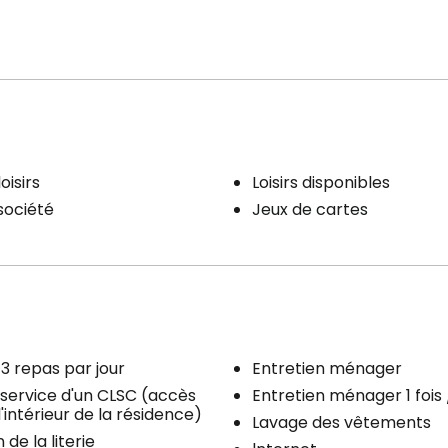
oisirs
Loisirs disponibles
) de bain
Services inclus à l'unité
société
Jeux de cartes
au (toilette + lavabo)
Entretien literie / vêtements
e
Électricité / Chauffage
Accès Internet
Entretien ménager
3 repas par jour
Entretien ménager
 service d'un CLSC (accès
Entretien ménager 1 fois
l'intérieur de la résidence)
Lavage des vêtements
 de la literie