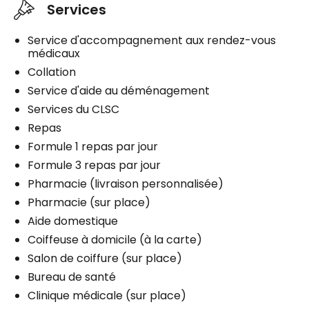
Services
Assistance personnelle
Gestion des médicaments
Service d'accompagnement aux rendez-vous
médicaux
Stationnement
Collation
Extérieur
Service d'aide au déménagement
Services du CLSC
Repas
Formule 1 repas par jour
Planifier une visite
Formule 3 repas par jour
Pharmacie (livraison personnalisée)
Pharmacie (sur place)
Aide domestique
Coiffeuse à domicile (à la carte)
Salon de coiffure (sur place)
Bureau de santé
Clinique médicale (sur place)