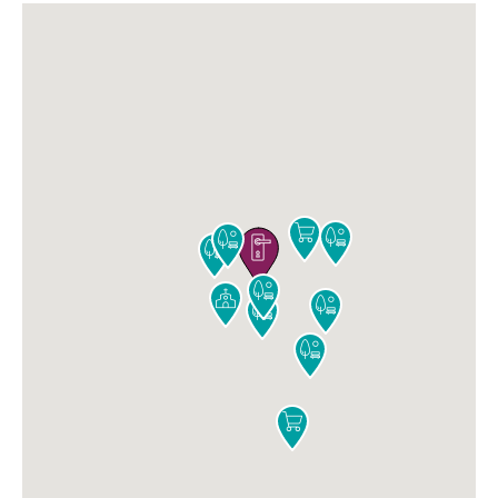










