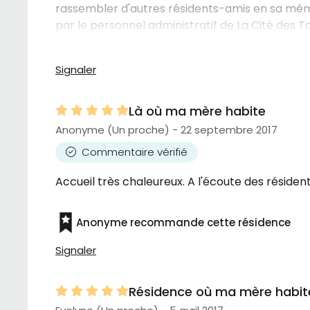
rassembler d'autres résidents-amis en sa mémo
par le personnel administratif de La Cité des 
onéreux qui se termine, il y a la peine que viv
Signaler
Là où ma mère habite
Anonyme (Un proche) - 22 septembre 2017
Commentaire vérifié
Accueil très chaleureux. A l'écoute des résident
Anonyme recommande cette résidence
Signaler
Résidence où ma mère habit