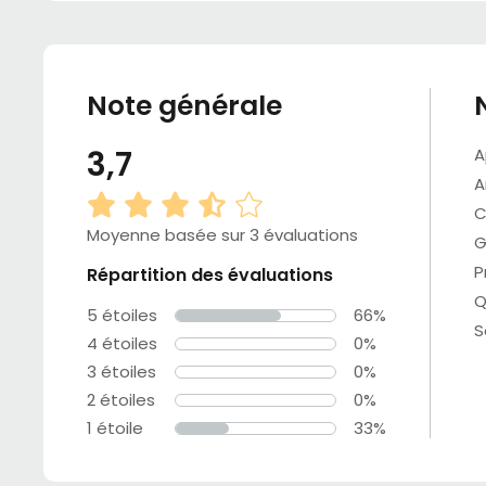
Note générale
3,7
A
A
C
Moyenne basée sur 3 évaluations
G
P
Répartition des évaluations
Q
5 étoiles
66%
S
4 étoiles
0%
3 étoiles
0%
2 étoiles
0%
1 étoile
33%