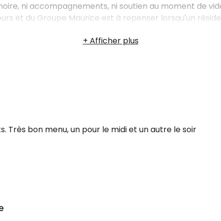
ire, ni accompagnements, ni soutien au moment de vider l
Tours et du Groupe Maurice est à repenser lorsqu'un réside
ent les proches et ils ont complètement passé à côté.
s. Très bon menu, un pour le midi et un autre le soir
e