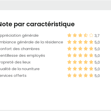
Note par caractéristique
ppréciation générale
3,7
mbiance générale de la résidence
5,0
onfort des chambres
5,0
entillesse des employés
5,0
ropreté des lieux
5,0
ualité de la nourriture
5,0
ervices offerts
5,0