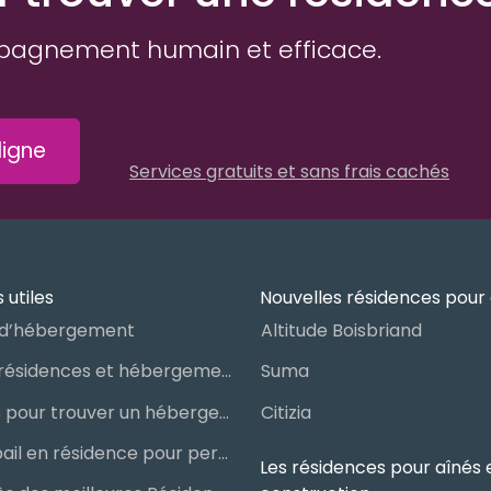
pagnement humain et efficace.
igne
Services gratuits et sans frais cachés
 utiles
Nouvelles résidences pour 
d’hébergement
Altitude Boisbriand
Guide des résidences et hébergements pour aînés
Suma
Les étapes pour trouver un hébergement public ou privé
Citizia
Signer un bail en résidence pour personnes âgées (RPA) : ce qu’il faut savoir
Les résidences pour aînés 