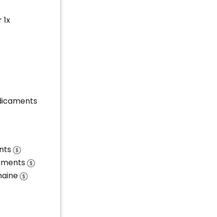
 1x
édicaments
nts
caments
maine