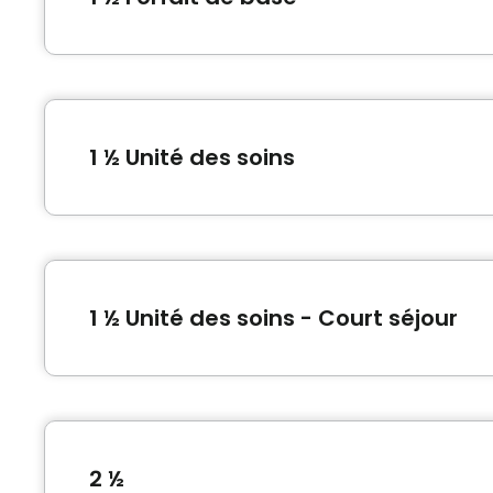
Informations générales
Type de logement
1 ½ (Studio)
La personne doit être vaccinée
1 ½ Unité des soins
Soins en sus $
Inclusions
Informations générales
Type de logement
Repas inclus
Serv
1 ½ (Studio)
Nous avons plusieurs types de studios, tous bie
1 ½ Unité des soins - Court séjour
3 repas
Élect
1 collation
Accè
Comme un service hôtelier, tous nos appartemen
semaine, buanderie des vêtements et literie 1x 
Entr
Commodités
Inclusions
Entre
Type de logement
Bracelet / Tirette d'urgence
Câblo
Inclusions
1 ½ (Studio)
Repas inclus
Co
2 ½