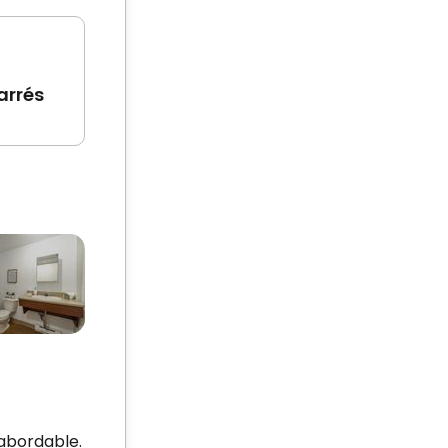
arrés
 abordable.