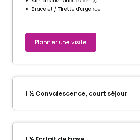
Air climatisé dans l’unité
Bracelet / Tirette d'urgence
Planifier une visite
1 ½ Convalescence, court séjour
Type de logement
1 ½ (Studio)
1 ½ Forfait de base