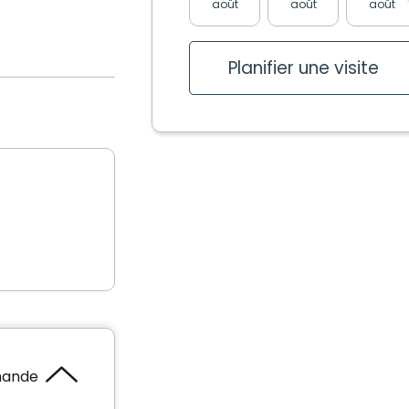
août
août
août
Planifier une visite
mande