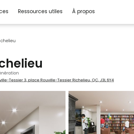
ices
Ressources utiles
À propos
ichelieu
ichelieu
énération
ville-Tessier 3, place Rouville-Tessier Richelieu, QC, J3L 6Y4