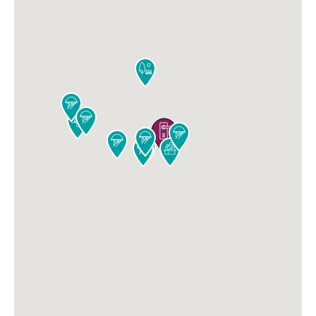










