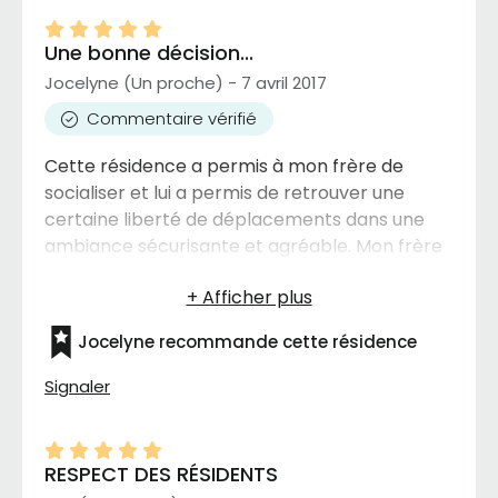
Une bonne décision...
Jocelyne (Un proche) - 7 avril 2017
Commentaire vérifié
Cette résidence a permis à mon frère de
socialiser et lui a permis de retrouver une
certaine liberté de déplacements dans une
ambiance sécurisante et agréable. Mon frère
souffrait de sclérose en plaques. Déménager à
cette résidence était une très bonne décision
et il ne l'a jamais regrettée.
Jocelyne recommande cette résidence
Signaler
RESPECT DES RÉSIDENTS