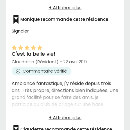
années plus tôt.
Monique recommande cette résidence
Signaler
C'est la belle vie!
Claudette (Résident) - 22 avril 2017
Commentaire vérifié
Ambiance fantastique, j'y réside depuis trois
ans. Très propre, directions bien indiquées. Une
grand facilité pour se faire des amis, je
participe au club de bridge sur une base
régulière. Plus: Propre, bien décoré, nourriture
bonne avec un cuisinier hors-pair et service
parfait!
Claudette recommande cette résidence