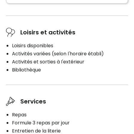
Services inclus à l'unité
Stationnement
Ligne téléphonique
Extérieur
Entretien ménager
Loisirs et activités
Entretien literie / vêtements
Câblodistribution
Loisirs disponibles
Électricité / Chauffage
Planifier une visite
Activités variées (selon I'horaire établi)
Accès Internet
Activités et sorties à I'extérieur
Bibliothèque
Stationnement
Extérieur
Services
Planifier une visite
Repas
Formule 3 repas par jour
Entretien de la literie