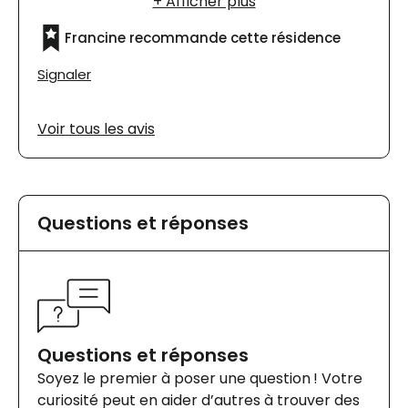
calme, distingué et pieux car une messe y est
célébrée chaque matin. Pas de programme
Francine recommande cette résidence
d'animations. Chaque pensionnaire ''s'anime''
par lui-même. À l'arrière de la résidence il y a
Signaler
des heures de marche à faire librement, ou
accompagné, dans de beaux sentiers
Voir tous les avis
forestiers aménagés. En avant, il y a un point
d'observation, donnant sur le magnifique Lac
St-Pierre.
Questions et réponses
Questions et réponses
Soyez le premier à poser une question ! Votre
curiosité peut en aider d’autres à trouver des