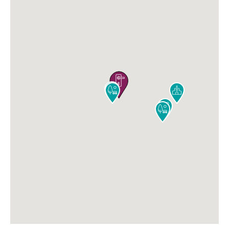





