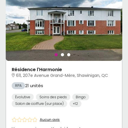
Résidence l'Harmonie
611, 207e Avenue Grand-Mère, Shawinigan, QC
21 unités
RPA
Évolutive
Soins des pieds
Bingo
Salon de coiffure (sur place)
+12
Aucun avis