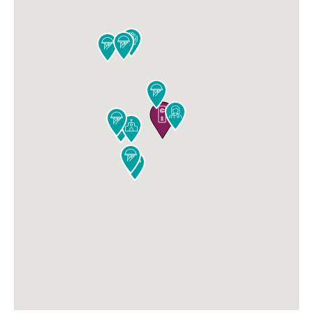










