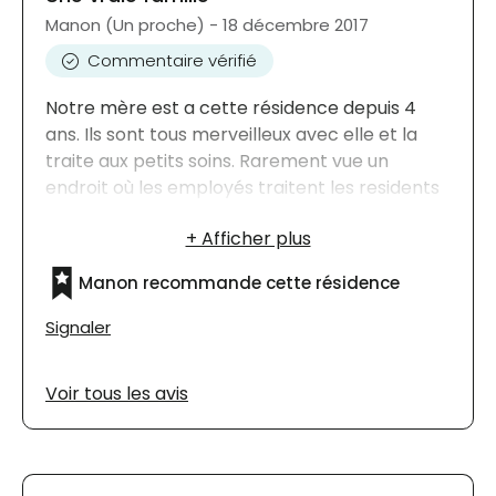
qualité lisse à désirer mais si tu n'est pas
Manon (Un proche) - 18 décembre 2017
conscient c'est ok. Besoin dun contact humain
Commentaire vérifié
pls présent.
Notre mère est a cette résidence depuis 4
ans. Ils sont tous merveilleux avec elle et la
traite aux petits soins. Rarement vue un
endroit où les employés traitent les residents
avec autant de respect. On a l'impression que
ce sont comme leur parent ou grand-parent
et qu'ils les aiment vraiment! Quel bonheur de
Manon recommande cette résidence
savoir que notre maman est bien traité
lorsque nous ne sommes pas là!
Signaler
Voir tous les avis