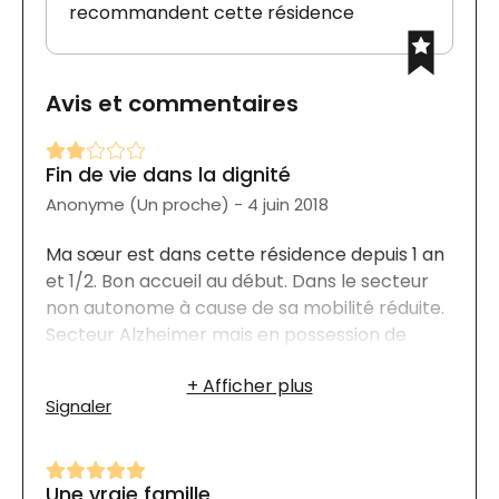
recommandent cette résidence
Avis et commentaires
Fin de vie dans la dignité
Anonyme (Un proche) - 4 juin 2018
Ma sœur est dans cette résidence depuis 1 an
et 1/2. Bon accueil au début. Dans le secteur
non autonome à cause de sa mobilité réduite.
Secteur Alzheimer mais en possession de
toutes ses facultés mentales . Beaucoup de
changements au niveau personnel donc
Signaler
manque de suivi avec les intervenants. Repas
répétitifs d'une semaine à l'autre. Manque de
variété, fruits et légumes, 2 choix seulement s
Une vraie famille
tu manges 1 le midi c'est l'autre le soir. La