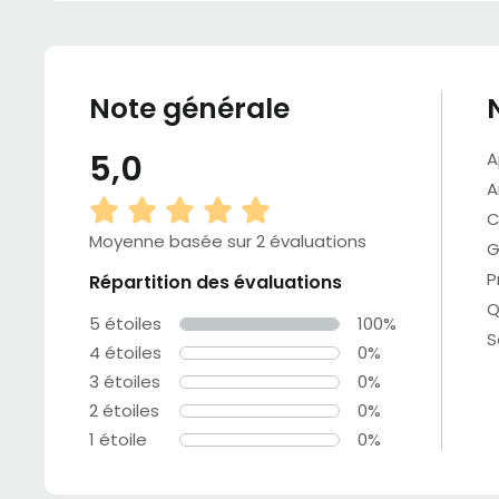
Note générale
5,0
A
A
C
Moyenne basée sur 2 évaluations
G
P
Répartition des évaluations
Q
5 étoiles
100%
S
4 étoiles
0%
3 étoiles
0%
2 étoiles
0%
1 étoile
0%