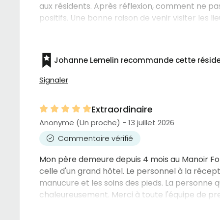
aux résidents. Après réflexion, comment ne pas
positifs. Une bonne raison de venir visiter les l
Johanne Lemelin recommande cette résid
Signaler
Extraordinaire
Anonyme (Un proche) - 13 juillet 2026
Commentaire vérifié
Mon père demeure depuis 4 mois au Manoir Font
celle d'un grand hôtel. Le personnel à la récept
manucure et les soins des pieds. La personne q
chaleureusement. Merci à toute l'équipe de pr