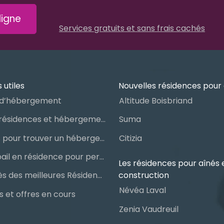
igne
Services gratuits et sans frais cachés
 utiles
Nouvelles résidences pour 
d’hébergement
Altitude Boisbriand
Guide des résidences et hébergements pour aînés
Suma
Les étapes pour trouver un hébergement public ou privé
Citizia
Signer un bail en résidence pour personnes âgées (RPA) : ce qu’il faut savoir
Les résidences pour aînés 
construction
Le palmarès des meilleures Résidences Privées pour Aînés (RPA)
Névéa Laval
 et offres en cours
Zenia Vaudreuil