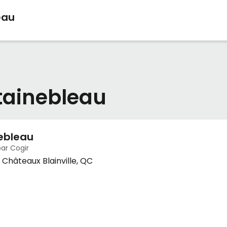
eau
tainebleau
ebleau
par Cogir
 Châteaux Blainville, QC