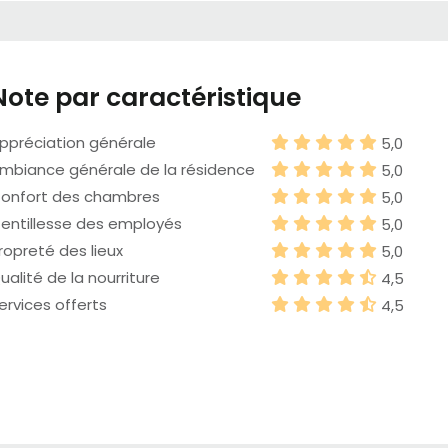
Note par caractéristique
ppréciation générale
5,0
mbiance générale de la résidence
5,0
onfort des chambres
5,0
entillesse des employés
5,0
ropreté des lieux
5,0
ualité de la nourriture
4,5
ervices offerts
4,5