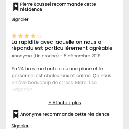
famille ou jamais je n'ai eu d'inquiétude pour
Pierre Roussel recommande cette
ma petite maman, aussi vulnérable qu' elle
résidence
était de son état. C'était comme si elle était a
Signaler
la maison. Milles MERCI pour tout l'amour, la
gratitude, la patience et votre humanisme. De
toute la famille. On vous aimes!!😍
La rapidité avec laquelle on nous a
répondu est particulièrement agréable
Anonyme (Un proche) - 5 décembre 2018
En 24 hres ma tante a eu une place et le
personnel est chaleureux et calme. Ça nous
enlève beaucoup de stress. Merci Lise
Dagenais
Anonyme recommande cette résidence
Signaler