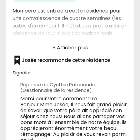
Mon père est entrée à cette résidence pour
une convalescence de quatre semaines (les
suites d'un cancer). Il n'était pas prêt à aller en
résidence du tout. Il avait sa maison mais
n'étant plus capable avec les escaliers. Il avait
visité des résidences mais ne se sentait pas
rendu là et il n'avait pas eu de coup de coeur.
Josée recommande cette résidence
La première semaine sur place à la résidence
Soleil, il est tombé en amour avec la résidence.
Signaler
Points forts: La nourriture: wow, fini l'Ensure!!
Réponse de Cynthia Patenaude
C'est tellement bon, les mets sont savoureux.
(Gestionnaire de la résidence)
La propreté des lieux, les service (soin du bain),
Merci pour votre commentaire
chambre très éclairée et une magnifique vue.
Bonjour Mme Josée, Il nous fait grand plaisir
Il voit le site Beauvoir, le CHU. Stationnement à
de savoir que votre père ait apprécié son
proximité. Les anniversaires des résidents sont
séjour chez nous! Nous allons partager vos
bons mots à l’ensemble de notre équipe, ils
fêtés ensemble le premier vendredi de
apprécieront énormément votre beau
chaque mois. Mon père a décidé d'aller à
témoignage! Au plaisir de vous revoir parmi
l'activité. Il m'en a parlé longuement. Il a été