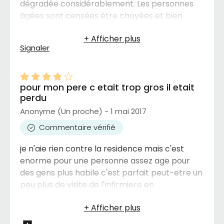
dégradée considérablement. Les personnes
âgées sont censées être choyées et bien
traitées, et non négligées ou ignorées.
Ramenez le pasteur, ramenez les collations et
Signaler
les moments sociaux de l'après-midi ! Ils
payent pour être nourris, alors offrez-leur de
bons repas. Le succès de toute bonne
pour mon pere c etait trop gros il etait
entreprise repose sur la satisfaction de sa
perdu
clientèle. Le nouveau directeur a tout intérêt à
se ressaisir et à modifier son approche
Anonyme (Un proche) - 1 mai 2017
inhumaine.
Commentaire vérifié
je n'aie rien contre la residence mais c'est
enorme pour une personne assez age pour
des gens plus habile c'est parfait peut-etre un
peu plus de visite de l'infirmiere en
appartement pour ceux qui on de la deficulte
a se retrouver