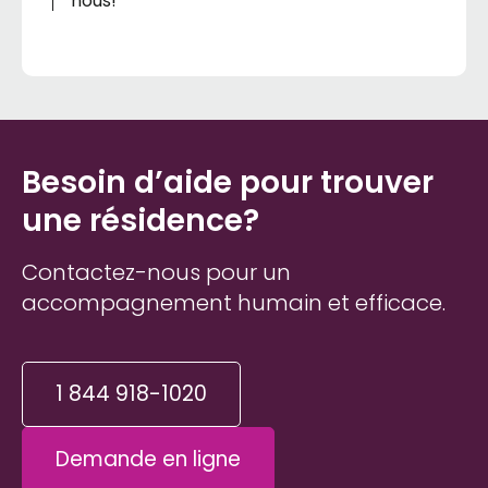
nous!
émerveillé et estomaqué par l'organisation et
la qualité. Mon père a été un homme d'affaire
toute sa vie et ça lui en prend beaucoup pour
l'impressionner
Besoin d’aide pour trouver
une résidence?
Contactez-nous pour un
accompagnement humain et efficace.
1 844 918-1020
Demande en ligne