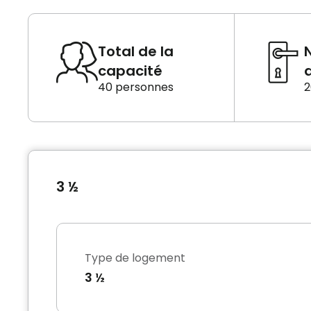
Total de la
capacité
d
40 personnes
2
3 ½
Type de logement
3 ½