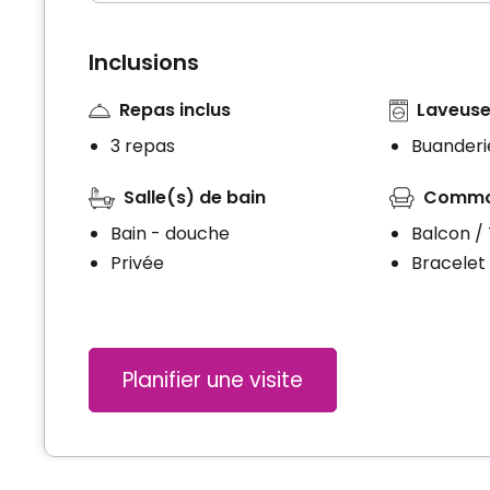
Inclusions
Repas inclus
Laveuse
3 repas
Buanderie
Salle(s) de bain
Commo
Bain - douche
Balcon /
Privée
Bracelet 
Planifier une visite