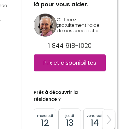
là pour vous aider.
ence
r
.
Obtenez
gratuitement l’aide
de nos spécialistes.
1 844 918-1020
Prix et disponibilités
Prêt à découvrir la
résidence ?
mercredi
jeudi
vendredi
lundi
12
13
14
17