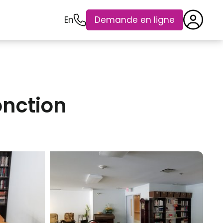
En
Demande en ligne
onction