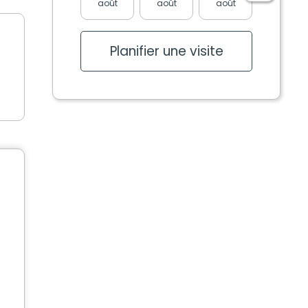
août
août
août
août
Planifier une visite