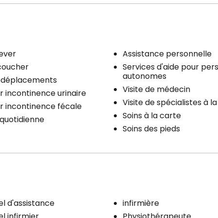
lever
Assistance personnelle
coucher
Services d'aide pour pe
autonomes
x déplacements
Visite de médecin
r incontinence urinaire
Visite de spécialistes à l
r incontinence fécale
Soins à la carte
quotidienne
Soins des pieds
l d'assistance
infirmière
l infirmier
Physiothérapeute