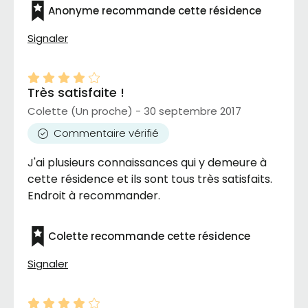
sa femme, ainsi que ma soeur y habitent
Anonyme recommande cette résidence
depuis 4 ans. Au niveau des repas, la nourriture
est excellente avec une belle variété de menu.
Signaler
Beaucoup de services et de loisirs.
Très satisfaite !
Colette (Un proche) - 30 septembre 2017
Commentaire vérifié
J'ai plusieurs connaissances qui y demeure à
cette résidence et ils sont tous très satisfaits.
Endroit à recommander.
Colette recommande cette résidence
Signaler