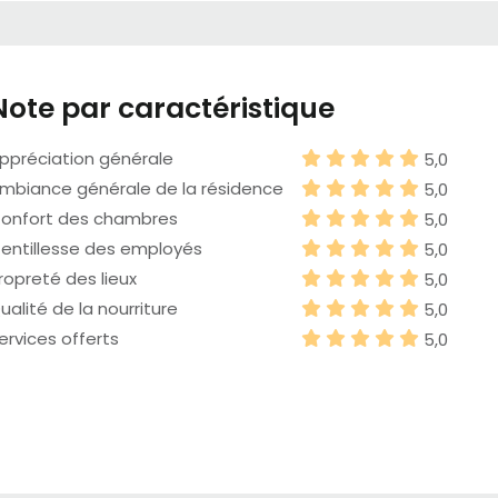
Note par caractéristique
ppréciation générale
5,0
mbiance générale de la résidence
5,0
onfort des chambres
5,0
entillesse des employés
5,0
ropreté des lieux
5,0
ualité de la nourriture
5,0
ervices offerts
5,0