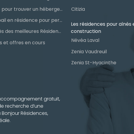
Les étapes pour trouver un hébergement public ou privé
Citizia
Signer un bail en résidence pour personnes âgées (RPA) : ce qu’il faut savoir
Les résidences pour aînés 
construction
Le palmarès des meilleures Résidences Privées pour Aînés (RPA)
Névéa Laval
 et offres en cours
Zenia Vaudreuil
Zenia St-Hyacinthe
n accompagnement gratuit,
 de recherche d’une
à Bonjour Résidences,
éale.