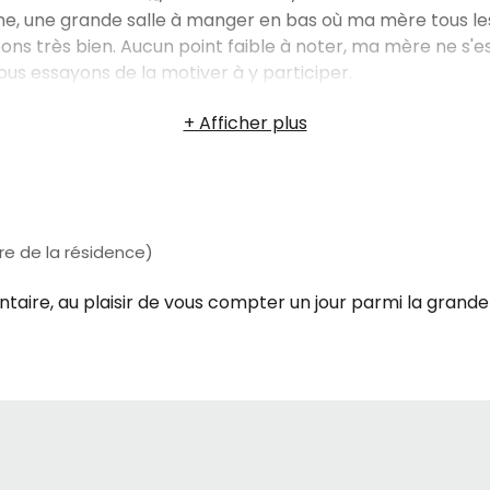
nne, une grande salle à manger en bas où ma mère tous l
s très bien. Aucun point faible à noter, ma mère ne s'est 
nous essayons de la motiver à y participer.
e de la résidence)
ire, au plaisir de vous compter un jour parmi la grande fa