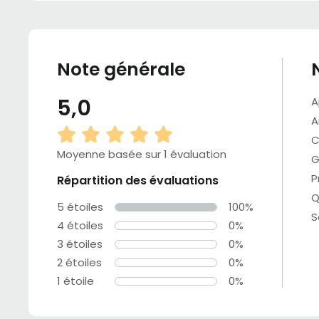
Note générale
5,0
A
A
C
Moyenne basée sur 1 évaluation
G
P
Répartition des évaluations
Q
5 étoiles
100%
S
4 étoiles
0%
3 étoiles
0%
2 étoiles
0%
1 étoile
0%