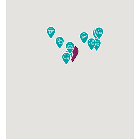










