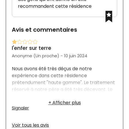
recommandent cette résidence
Avis et commentaires
l'enfer sur terre
Anonyme (Un proche) - 10 juin 2024
Nous avons été très déçus de notre
expérience dans cette résidence
prétendument "haute gamme". Le traitement
réservé à notre père a été très décevant. Le
transfert s'est effectué très rapidement et
nous n'avons pas eu l'opportunité de faire nos
Signaler
recherches préalables. Aucune
communication ne nous a informés de la
nécessité d'identifier ses vêtements et de les
Voir tous les avis