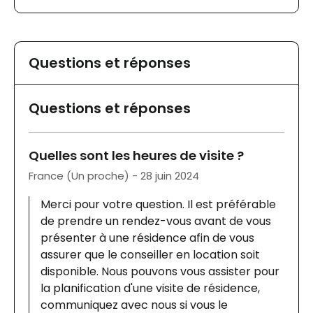
laver. De plus, une fois l'évaluation terminée,
une date a été fixée pour son départ, avec
seulement une semaine pour trouver une
autre résidence. Le jour du transfert, nous
Questions et réponses
avons été choqués de constater l'état
déplorable dans lequel se trouvait notre père :
il portait des vêtements souillés qui ne lui
Questions et réponses
appartenaient pas, une partie de son linge
était manquante, sa chambre était mal
Quelles sont les heures de visite ?
entretenue avec des planchers collants et
une odeur désagréable. Nous avons été
France (Un proche) - 28 juin 2024
contraints de partir avec lui dans cet état,
Merci pour votre question. Il est préférable
sans sous-vêtements. Heureusement, sa
de prendre un rendez-vous avant de vous
nouvelle résidence a pris immédiatement le
présenter à une résidence afin de vous
relais et a exprimé leur mécontentement à
assurer que le conseiller en location soit
l'égard de l'état dans lequel il a été transféré.
disponible. Nous pouvons vous assister pour
Nous sommes soulagés de l'avoir sorti de
la planification d'une visite de résidence,
cette situation et estimons que nos aînés
communiquez avec nous si vous le
méritent bien mieux.