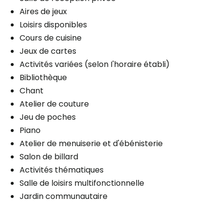
Hygiène quotidienne
Administration des médicaments
Planifier une visite
Aires de jeux
Aide au lever
Aide à l'alimentation
Loisirs disponibles
Aide au coucher
Aide à l'habillement
Cours de cuisine
Aide aux déplacements
Aide au bain
Jeux de cartes
Aide pour incontinence urinaire
Hygiène quotidienne
Activités variées (selon I'horaire établi)
Aide pour incontinence fécale
Aide au lever
Bibliothèque
Aide au coucher
Chant
Aide aux déplacements
Atelier de couture
Aide pour incontinence urinaire
Jeu de poches
Planifier une visite
Aide pour incontinence fécale
Piano
Atelier de menuiserie et d'ébénisterie
Salon de billard
Activités thématiques
Planifier une visite
Salle de loisirs multifonctionnelle
Jardin communautaire