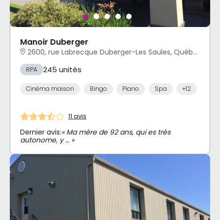
Manoir Duberger
2600, rue Labrecque Duberger-Les Saules, Québec, QC
245 unités
RPA
Cinéma maison
Bingo
Piano
Spa
+12
11 avis
Dernier avis:
« Ma mère de 92 ans, qui es très
autonome, y … »