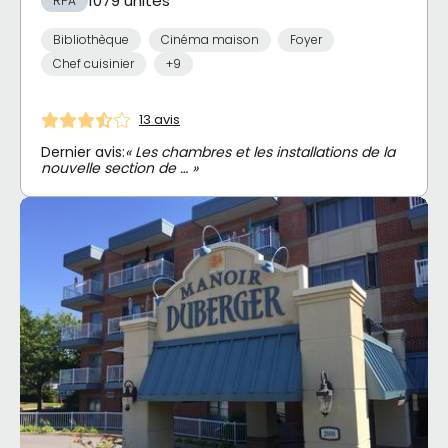
1079 unités
RPA
Bibliothèque
Cinéma maison
Foyer
Chef cuisinier
+9
13 avis
Dernier avis:
« Les chambres et les installations de la
nouvelle section de … »