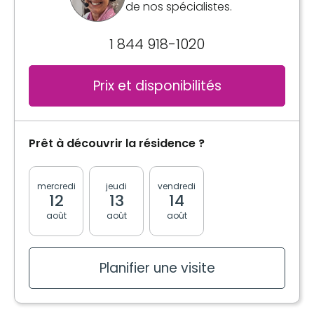
de nos spécialistes.
1 844 918-1020
Prix et disponibilités
Prêt à découvrir la résidence ?
mercredi
jeudi
vendredi
lundi
mardi
12
13
14
17
18
août
août
août
août
août
Planifier une visite