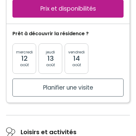
Commodités
Prix et disponibilités
Bracelet / Tirette d'urgence
Espace de rangement
Prêt à découvrir la résidence ?
Services inclus à l'unité
Entretien ménager
mercredi
jeudi
vendredi
lundi
mardi
12
13
14
17
18
août
août
août
août
août
Planifier une visite
Planifier une visite
Loisirs et activités