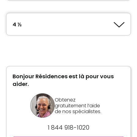
4 ½
Type de logement
4 ½
Bonjour Résidences est là pour vous
Inclusions
aider.
Repas inclus
Obtenez
3 repas
gratuitement l’aide
de nos spécialistes.
Salle(s) de bain
Privée
1 844 918-1020