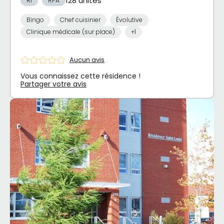
128 unités
RI
RPA
Bingo
Chef cuisinier
Évolutive
Clinique médicale (sur place)
+1
Aucun avis
Vous connaissez cette résidence !
Partager votre avis