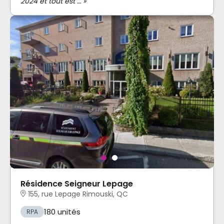
2024 et tout est … »
Résidence Seigneur Lepage
155, rue Lepage Rimouski, QC
180 unités
RPA