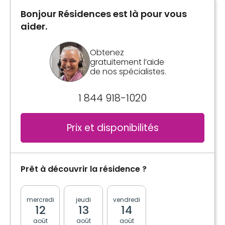
Bonjour Résidences est là pour vous
aider.
Obtenez
gratuitement l’aide
de nos spécialistes.
1 844 918-1020
Prix et disponibilités
Prêt à découvrir la résidence ?
mercredi
jeudi
vendredi
lundi
mardi
12
13
14
17
18
août
août
août
août
août