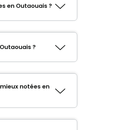
es en Outaouais ?
e la Côte d'Azur
,
Résidence
n Outaouais ?
ond
,
Maison des aînés et
s mieux notées en
well Jardins Notre-Dame
et