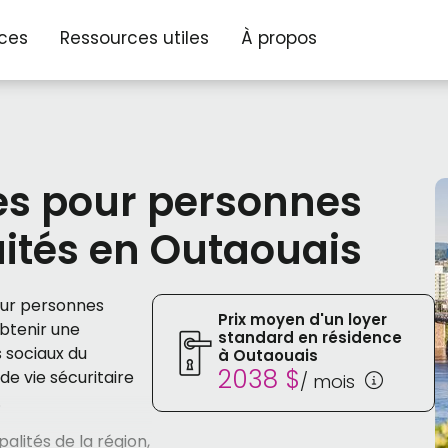
ices
Ressources utiles
À propos
es pour personnes
aités en Outaouais
our personnes
Prix moyen d'un loyer
btenir une
standard en résidence
s sociaux du
à Outaouais
2038 $
e vie sécuritaire
/ mois
.
alités de la région,