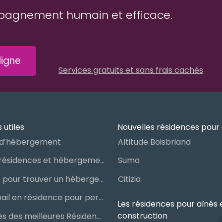
pagnement humain et efficace.
igne
Services gratuits et sans frais cachés
 utiles
Nouvelles résidences pour 
d’hébergement
Altitude Boisbriand
Guide des résidences et hébergements pour aînés
Suma
Les étapes pour trouver un hébergement public ou privé
Citizia
Signer un bail en résidence pour personnes âgées (RPA) : ce qu’il faut savoir
Les résidences pour aînés 
construction
Le palmarès des meilleures Résidences Privées pour Aînés (RPA)