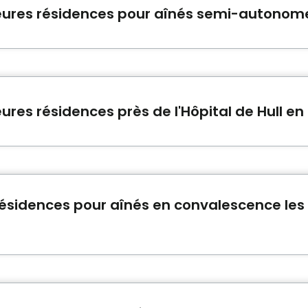
lleures résidences pour aînés semi-autonom
pour aînés semi-autonomes en Outaouais sont:
Résidence d
 Brises
.
eures résidences près de l'Hôpital de Hull e
s de l'Hôpital de Hull en Outaouais sont:
CHSLD Lionel Ém
ntagne de Hull
et
Manoir Gatineau
.
 résidences pour aînés en convalescence le
n convalescence:
Chartwell Domaine des Trembles
,
Chart
t les mieux notées en Outaouais.