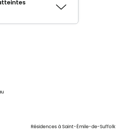
atteintes
LD Vigi de l'Outaouais
sont
rte cognitive en Outaouais.
au
Résidences à Saint-Émile-de-Suffolk