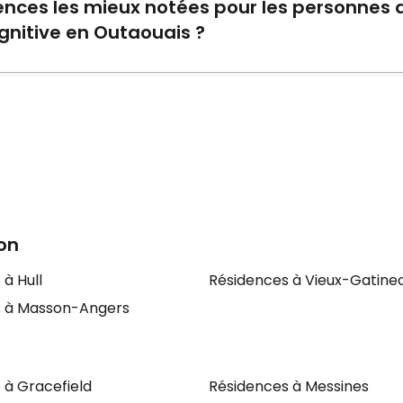
dences les mieux notées pour les personnes 
gnitive en Outaouais ?
maine des Trembles
,
Résidence de la Côte d'Azur
et
CHS
nt l'hébergement à une clientèle atteinte d'Alzheimer/pe
n
ion
à Hull
Résidences à Vieux-Gatine
s à Masson-Angers
 à Gracefield
Résidences à Messines