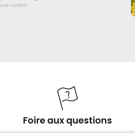
i une variété
s.
qui doivent être
es sociaux du
 âgées autonomes,
nsi que des
lles offrent aussi
es cognitifs comme
ce après une
turé de soins de
 l’accès aux services
 hôpitaux, dont
e Maniwaki, ainsi que
sons des aînés
Foire aux questions
n des aînés à
nés Parc-de-la-