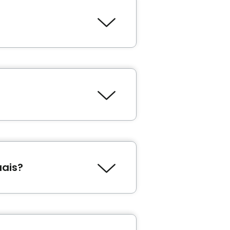
t
Maison d'hébergement
 le type d'unité, par
mbre 2 300 $, selon les
uébec.
uais?
our trouver la résidence
nt
.