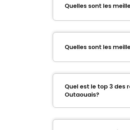
Quelles sont les mei
Les meilleures résidences 
de l'île
et
Résidence Villa des
Quelles sont les meill
Les meilleures résidences prè
alternative Parc-de-la-Mo
Quel est le top 3 des
Outaouais?
Les résidences pour aînés e
CHSLD Vigi de l'Outaouais
son