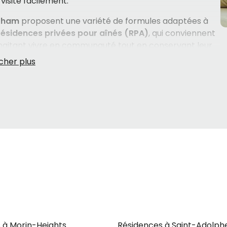
visite facilement.
tham
proposent une variété de formules adaptées à
résidences privées pour aînés (RPA)
, qui conviennent
itant vivre en communauté tout en conservant leur
s de longue durée
pour les aînés qui nécessitent un
ements proposent aussi des services spécialisés,
 avec des troubles cognitifs.
e démarche qui touche autant le cœur que la raison.
 venir, comparer les services offerts, les coûts et
oup à considérer. Les
proches aidants
qui traversent
charge. Savoir qu'on peut être guidé, gratuitement et
iment les choses.
 à Morin-Heights
Résidences à Saint-Adolp