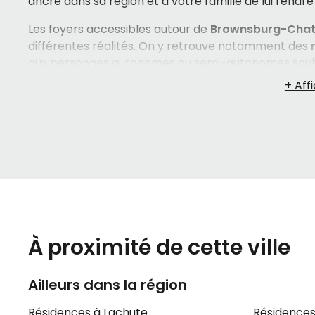
ancré dans sa région et à votre famille de lui rendre 
Les foyers accessibles autour de
Brownsburg-Cha
différentes réalités. On y retrouve notamment des
aux personnes autonomes ou semi-autonomes souha
indépendance, ainsi que des milieux offrant des
soin
soutien plus soutenu au quotidien. Certains établiss
comme l'accompagnement pour les personnes vivant
Choisir le bon
hébergement pour un proche
est un
Entre évaluer les besoins actuels et anticiper ceux à
l'atmosphère de chaque milieu de vie — il y a beauc
cette période parlent souvent d'un sentiment de sur
personnellement, dans ce processus, ça change vra
À proximité de cette ville
Ailleurs dans la région
Résidences à Lachute
Résidences