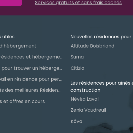
Services gratuits et sans frais cachés
 utiles
Nouvelles résidences pour 
d’hébergement
Altitude Boisbriand
Guide des résidences et hébergements pour aînés
Suma
Les étapes pour trouver un hébergement public ou privé
Citizia
Signer un bail en résidence pour personnes âgées (RPA) : ce qu’il faut savoir
Les résidences pour aînés 
construction
Le palmarès des meilleures Résidences Privées pour Aînés (RPA)
Névéa Laval
 et offres en cours
Zenia Vaudreuil
Kôvo