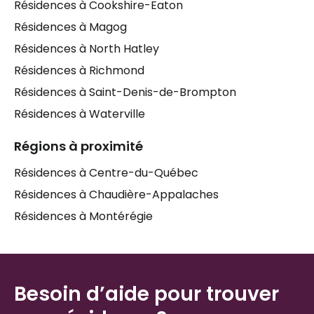
Résidences à Cookshire-Eaton
communs — salon, cour extérieure, balançoires —
Résidences à Magog
favorisent le lien social, si précieux pour le bien-être
Résidences à North Hatley
des
personnes âgées
.
Résidences à Richmond
Pour les familles dont un proche présente une
Résidences à Saint-Denis-de-Brompton
déficience intellectuelle
ou pour celles qui
recherchent un milieu de vie bilingue, il est bon de
Résidences à Waterville
savoir que des ressources
francophones et
anglophones
Régions à proximité
sont présentes dans ce secteur.
Chaque situation est unique, et c'est précisément
Résidences à Centre-du-Québec
pourquoi un accompagnement personnalisé peut
Résidences à Chaudière-Appalaches
faire toute la différence dans cette recherche.
Résidences à Montérégie
Besoin d’aide pour trouver