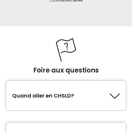
Des services psychosociaux tels que la présence de
psychologues, d’organisateurs communautaires ou
encore de travailleurs sociaux assurent le bien-être
des résidents des CHSLD. Des soins appropriés à
chaque résident sont fournis par des spécialistes du
domaine de la santé, de réadaptation telle que la
physiothérapie, l’ergothérapie en plus de services
pharmaceutiques. Au Québec, trois types de CHSLD
existent pour répondre aux besoins des aînés : les
Foire aux questions
CHSLD publics, privés conventionnés et privés non
conventionnés. Il ne faut pas confondre CHSLD et
Maisons des aînés. Ces dernières sont un nouveau
Quand aller en CHSLD?
type d’hébergement au Québec qui propose un
modèle novateur centré sur la qualité de vie des
aînés.
Le moment pour aller en CHSLD au Québec
dépend des besoins de soins de la personne
en question. Si elle a besoin de soins médicaux,