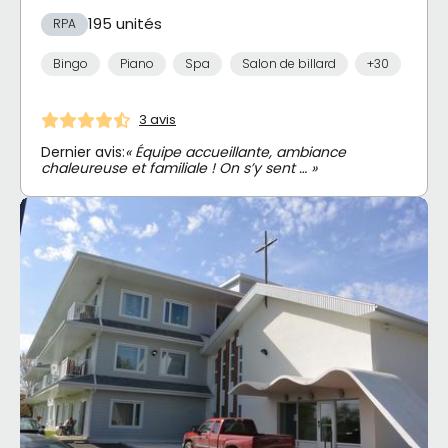
195 unités
RPA
Bingo
Piano
Spa
Salon de billard
+30
3 avis
Dernier avis:
« Équipe accueillante, ambiance
chaleureuse et familiale ! On s’y sent … »