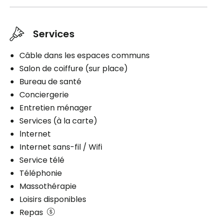
Douche
Laveuse / sécheuse
Bain
Services
Commodités
Commodités
Bracelet / Tirette d'urgence
Espace de rangement
Câble dans les espaces communs
Espace de rangement
Air climatisé dans l’unité
Salon de coiffure (sur place)
Balcon / Terrasse
Balcon / Terrasse
Bureau de santé
Conciergerie
Services inclus à l'unité
Services inclus à l'unité
Entretien ménager
Câblodistribution
Électricité / Chauffage
Services (à la carte)
Électricité / Chauffage
Accès Internet
lnternet
Accès Internet
Ligne téléphonique
Internet sans-fil / Wifi
Ligne téléphonique
Entretien ménager
Service télé
Entretien literie / vêtements
Téléphonie
Câblodistribution
Massothérapie
Loisirs disponibles
Planifier une visite
Repas