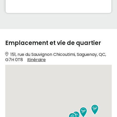
équipe attentionnée, le Groupe Desainay vous
offre la vie dont vous rêviez et celle que vous
méritez.
Emplacement et vie de quartier
151, rue du Sauvignon Chicoutimi, Saguenay, QC,
G7H 0T8
Itinéraire



