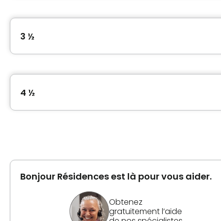
3 ½
Type de logement
3 ½
4 ½
Superficie
650 pieds carrés
Type de logement
4 ½
Photos de l'unité
Superficie
936 pieds carrés
Bonjour Résidences est là pour vous aider.
Obtenez
Photos de l'unité
gratuitement l’aide
de nos spécialistes.