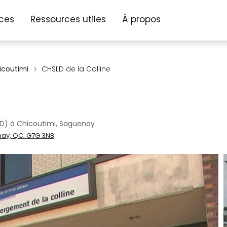
ices
Ressources utiles
À propos
icoutimi
CHSLD de la Colline
D) à Chicoutimi, Saguenay
enay, QC, G7G 3N8