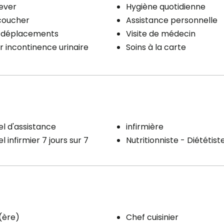
lever
Hygiène quotidienne
coucher
Assistance personnelle
x déplacements
Visite de médecin
r incontinence urinaire
Soins à la carte
l d'assistance
infirmière
 infirmier 7 jours sur 7
Nutritionniste - Diététist
r(ère)
Chef cuisinier