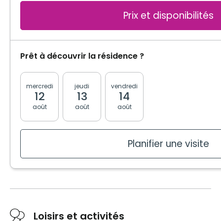
Entretien ménager
Prix et disponibilités
Entretien literie / vêtements
Câblodistribution
Électricité / Chauffage
Prêt à découvrir la résidence ?
Accès Internet
Ligne téléphonique
mercredi
jeudi
vendredi
lundi
mardi
12
13
14
17
18
août
août
août
août
août
Planifier une visite
Planifier une visite
Loisirs et activités