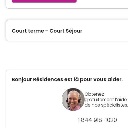
Court terme - Court Séjour
Type de logement
Chambre privée
Bonjour Résidences est là pour vous aider.
Inclusions
Commodités
Obtenez
gratuitement l’aide
Bracelet / Tirette d'urgence
de nos spécialistes.
Espace de rangement
1 844 918-1020
Services inclus à l'unité