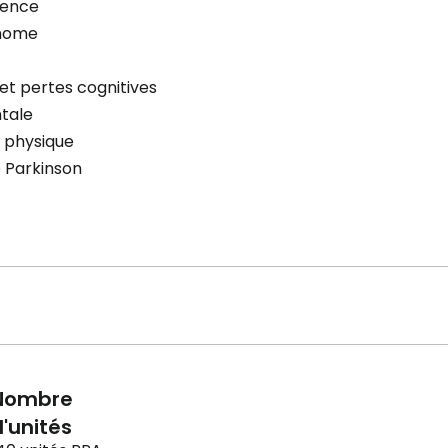
cence
nome
et pertes cognitives
tale
 physique
 Parkinson
Nombre
'unités