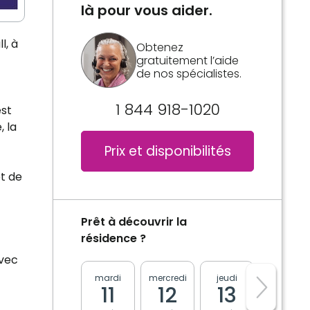
là pour vous aider.
l, à
Obtenez
gratuitement l’aide
de nos spécialistes.
1 844 918-1020
est
, la
Prix et disponibilités
t de
Prêt à découvrir la
résidence ?
avec
mardi
mercredi
jeudi
vendredi
11
12
13
14