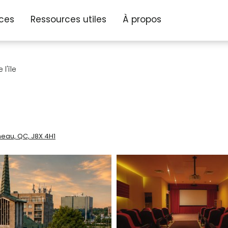
ices
Ressources utiles
À propos
l'île
neau, QC, J8X 4H1