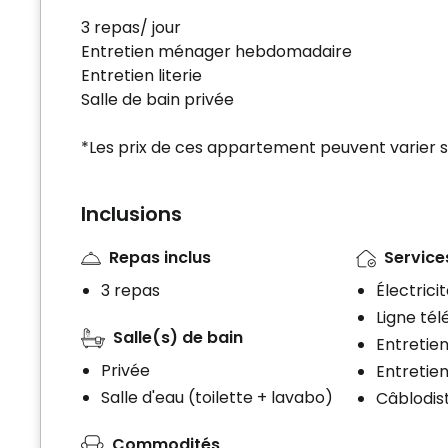
3 repas/ jour
Entretien ménager hebdomadaire
Entretien literie
Salle de bain privée
*Les prix de ces appartement peuvent varier se
Inclusions
Repas inclus
Services
3 repas
Électrici
Ligne té
Salle(s) de bain
Entretie
Privée
Entretien
Salle d'eau (toilette + lavabo)
Câblodist
Commodités