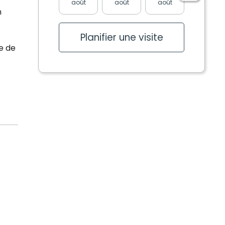
août
août
août
août
n
Planifier une visite
ce de