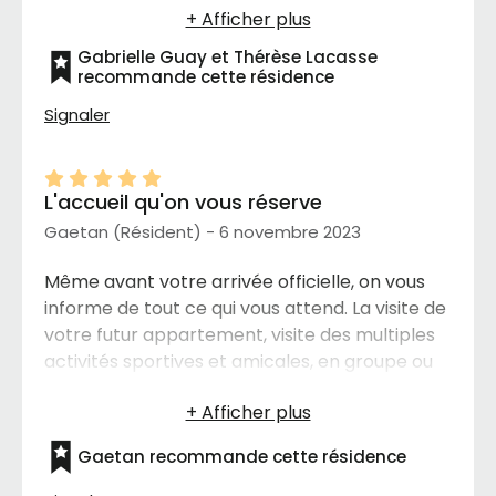
y a eu beaucoup de plaintes de toute façon.
Gabrielle Guay et Thérèse Lacasse
recommande cette résidence
Signaler
L'accueil qu'on vous réserve
Gaetan (Résident) - 6 novembre 2023
Même avant votre arrivée officielle, on vous
informe de tout ce qui vous attend. La visite de
votre futur appartement, visite des multiples
activités sportives et amicales, en groupe ou
seules. Pendant ce tour complet, vous
remarquerez la propreté et la grandeur des
lieux. Concernant le personnel, ils vous
Gaetan recommande cette résidence
répondront poliment et avec plaisirs, peu
importe la question. C’est très rassurant et