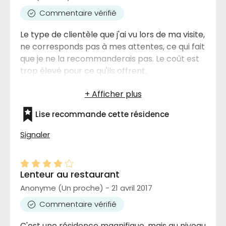
aussi nous, sa famille immédiate.
Commentaire vérifié
Le type de clientèle que j'ai vu lors de ma visite,
ne corresponds pas à mes attentes, ce qui fait
que je ne la recommanderais pas. Le coût est
trop élevé pour ce qu'ils offrent.
Lise recommande cette résidence
Signaler
Lenteur au restaurant
Anonyme (Un proche) - 21 avril 2017
Commentaire vérifié
C'est une résidence magnifique, mais au niveau