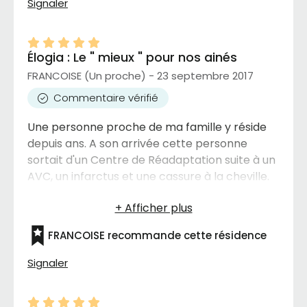
Signaler
plaisant de voir que vous êtes une personne
importante à leurs yeux.
Élogia : Le " mieux " pour nos ainés
FRANCOISE (Un proche) - 23 septembre 2017
Commentaire vérifié
Une personne proche de ma famille y réside
depuis ans. A son arrivée cette personne
sortait d'un Centre de Réadaptation suite à un
AVC, un infarctus et une cassure à la cheville.
Elle a été admise à l'étage des soins. Nous, sa
famille, n'avons que des éloges et de la
reconnaissance envers cet établissement
FRANCOISE recommande cette résidence
pour les soins qu'elle reçoit, pour l'amour et la
sensibilité dont les soins prodigués et la
Signaler
nourriture est " excellente " et tout à fait
adaptée aux besoins de santé des résidents.