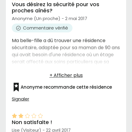
Vous désirez la sécurité pour vos
proches aînés?
Anonyme (Un proche) - 2 mai 2017
Commentaire vérifié
Ma belle-fille a dû trouver une résidence
sécuritaire, adaptée pour sa maman de 90 ans
qui avait besoin d'une résidence où un étage
serait affecté aux soins particuliers que sa
maman avait besoin suite à une longue
hospitalisation après un AVC grave et un
infarctus. C'est chez ELOGIA, qu'elle l'a trouvée.
Anonyme recommande cette résidence
Comme personne proche, de cette personne,
je peux vous affirmer que tous les soins, toutes
Signaler
les attentions obligatoires lui sont prodigués,
avec délicatesse et grande empathie depuis 2
ans. Ce n'est pas seulement la résidente,
Non satisfaite !
Madame Thérèse, qui se sent " protégée " mais
Lise (Visiteur) - 22 avril 2017