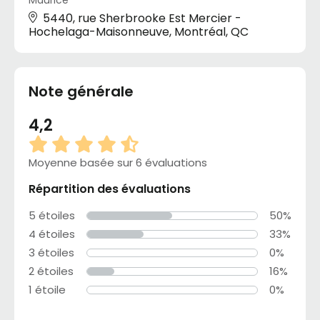
Maurice
5440, rue Sherbrooke Est Mercier -
Hochelaga-Maisonneuve, Montréal, QC
Note générale
4,2
Moyenne basée sur 6 évaluations
Répartition des évaluations
5 étoiles
50%
4 étoiles
33%
3 étoiles
0%
2 étoiles
16%
1 étoile
0%